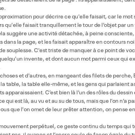
se.
proximation pour décrire ce qu'elle faisait, car le mot 
qu'elle faisait tranquillement le tour de l’objet par un 
la suggère une activité détachée, à peine consciente, et s
 dans la page, et les faisait apparaître en contours noi
 de souplesse. C'est triste de manquer à ce point de voca
quelqu'un invente, et dont aucun mot parmi ceux qui ex
.
hoses et d'autres, en mangeant des filets de perche, Em
 la table, la table elle-même, et les gens qui parlaient as
ts apparaissaient. C’est bien là l’un des rôles du dessi
ce qui est là, au vu et au su de tous, mais que l’on n’a p
nous que l'on omet de leur prêter attention, on pense 
e mouvement perpétuel, ce geste continu du temps qui 
ient pas, il avance et l’encre coule de façon égale du tu