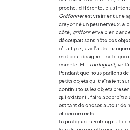
proche, différente, plus inten
Griffonner
est vraiment une ap
crayonné un peu nerveux, alors 
côté,
griffonner
va bien car ce
découpait sans hâte des objets
n’irait pas, car l'acte manque
mot pour désigner l'acte que 
compte. Elle
rotringuait
; voilà
Pendant que nous parlions de c
petits objets qui traînaient sur
continu tous les objets présen
qui existent : faire apparaître 
est tant de choses autour de 
et rien ne reste.
La pratique du Rotring suit c
jamais, ne regrette pas, ne rev