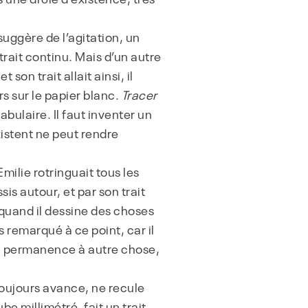
suggère de l’agitation, un
trait continu. Mais d’un autre
on trait allait ainsi, il
rs sur le papier blanc.
Tracer
bulaire. Il faut inventer un
istent ne peut rendre
ilie rotringuait tous les
sis autour, et par son trait
n quand il dessine des choses
as remarqué à ce point, car il
en permanence à autre chose,
toujours avance, ne recule
be millimétré, fait un trait