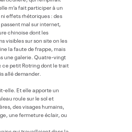
lle m’a fait participer à un
s ni effets rhétoriques : des
passent mal sur internet,
ture chinoise dont les
 visibles sur son site on les
gine la faute de frappe, mais
s une galerie. Quatre-vingt
e petit Rotring dont le trait
is allé demander.
t-elle. Et elle apporte un
leau roule sur le sol et
rières, des visages humains,
lage, une fermeture éclair, ou
ains qui travaillaient dans la