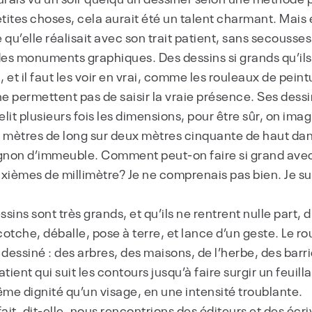
tites choses, cela aurait été un talent charmant. Mais e
u ce qu’elle réalisait avec son trait patient, sans secousse
s monuments graphiques. Des dessins si grands qu’ils 
, et il faut les voir en vrai, comme les rouleaux de pein
e permettent pas de saisir la vraie présence. Ses dessins
elit plusieurs fois les dimensions, pour être sûr, on ima
e mètres de long sur deux mètres cinquante de haut dan
ignon d’immeuble. Comment peut-on faire si grand avec c
ièmes de millimètre? Je ne comprenais pas bien. Je su
ins sont très grands, et qu’ils ne rentrent nulle part, di
tche, déballe, pose à terre, et lance d’un geste. Le rou
 dessiné : des arbres, des maisons, de l’herbe, des bar
tient qui suit les contours jusqu’à faire surgir un feuil
me dignité qu’un visage, en une intensité troublante.
ait, dit-elle, nous rencontrions des éditeurs et des écriv