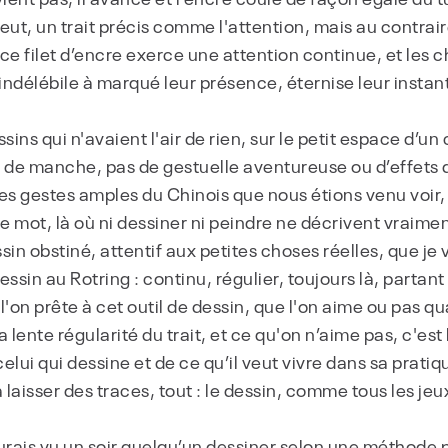
 veut, un trait précis comme l'attention, mais au contrai
ce filet d’encre exerce une attention continue, et les 
indélébile à marqué leur présence, éternise leur instant 
ssins qui n'avaient l'air de rien, sur le petit espace d’un
de manche, pas de gestuelle aventureuse ou d’effets de
 des gestes amples du Chinois que nous étions venu voir,
tre mot, là où ni dessiner ni peindre ne décrivent vraiment
ssin obstiné, attentif aux petites choses réelles, que j
dessin au Rotring : continu, régulier, toujours là, partan
 l'on prête à cet outil de dessin, que l'on aime ou pas q
a lente régularité du trait, et ce qu'on n’aime pas, c'est l
elui qui dessine et de ce qu’il veut vivre dans sa pratiq
 laisser des traces, tout : le dessin, comme tous les jeu
aurais vu un soir quelqu’un dessiner selon une méthode p