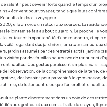
 de ralentir peut devenir forte quand le temps d’un proje
ins « écrivent pour voyager, tandis que leurs confrèr
 Renault a le dessin voyageur.
 2020, elle amorce un retour aux sources. La résidence
ers le lointain se fait au bout du jardin. Le proche, le v
ans la lenteur et la spontanéité d’une rencontre, simple
a voilà regardant des jardiniers, amateurs amoureux de
iers, jardins assumés par des retraités actifs, jardins o
ins visités par des familles heureuses de renouer et d’
lement habités. Ces gestes paraissent simples mais il s’a
e de l’observation, de la compréhension de la terre, de 
 graines, des besoins pour parvenir à la germination, d
chimie, de lutter contre ce que l’on croit être nocif to
nault se plante discrètement dans un coin de ces territo
édiés aux graines et aux semis. Traits du crayon, lign