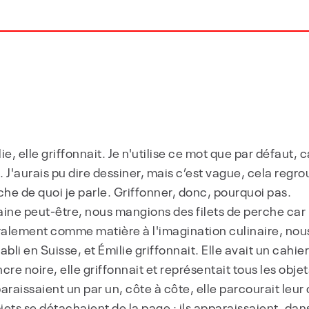
lie, elle griffonnait. Je n'utilise ce mot que par défaut, 
ait. J'aurais pu dire dessiner, mais c’est vague, cela re
che de quoi je parle. Griffonner, donc, pourquoi pas.
aine peut-être, nous mangions des filets de perche car
béralement comme matière à l'imagination culinaire, nou
abli en Suisse, et Émilie griffonnait. Elle avait un cahi
cre noire, elle griffonnait et représentait tous les objet
araissaient un par un, côte à côte, elle parcourait leur 
objets se détachaient de la page : ils apparaissaient, dan