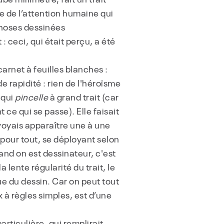
re de l’attention humaine qui
choses dessinées
: ceci, qui était perçu, a été
 carnet à feuilles blanches :
 rapidité : rien de l'héroïsme
 qui
pincelle
à grand trait (car
 ce qui se passe). Elle faisait
e voyais apparaître une à une
t pour tout, se déployant selon
uand on est dessinateur, c'est
a lente régularité du trait, le
ue du dessin. Car on peut tout
x à règles simples, est d’une
articulière, qui remplirait