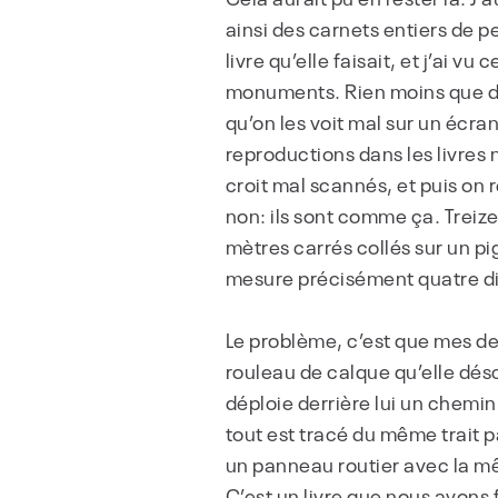
ainsi des carnets entiers de pe
livre qu’elle faisait, et j’ai v
monuments. Rien moins que de
qu’on les voit mal sur un écran
reproductions dans les livres n
croit mal scannés, et puis on r
non: ils sont comme ça. Treiz
mètres carrés collés sur un p
mesure précisément quatre dix
Le problème, c’est que mes dess
rouleau de calque qu’elle désco
déploie derrière lui un chemin
tout est tracé du même trait pa
un panneau routier avec la mê
C’est un livre que nous avons f